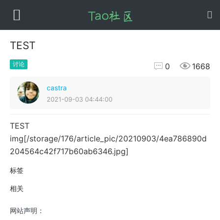
TEST


讨论
0
1668
castra
2021-09-03 04:44:00
TEST
img[/storage/176/article_pic/20210903/4ea786890d
204564c42f717b60ab6346.jpg]
标签
相关
网站声明：