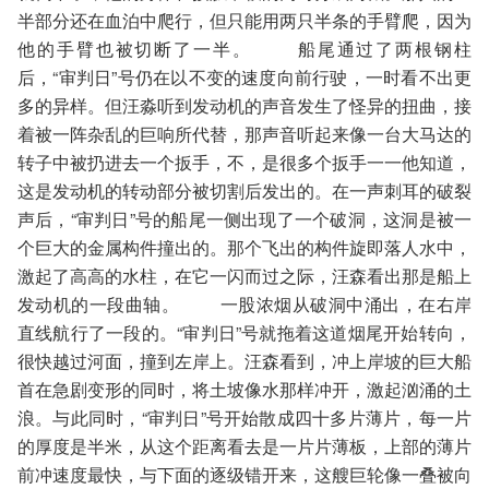
半部分还在血泊中爬行，但只能用两只半条的手臂爬，因为
他的手臂也被切断了一半。 船尾通过了两根钢柱
后，“审判日”号仍在以不变的速度向前行驶，一时看不出更
多的异样。但汪淼听到发动机的声音发生了怪异的扭曲，接
着被一阵杂乱的巨响所代替，那声音听起来像一台大马达的
转子中被扔进去一个扳手，不，是很多个扳手一一他知道，
这是发动机的转动部分被切割后发出的。在一声刺耳的破裂
声后，“审判日”号的船尾一侧出现了一个破洞，这洞是被一
个巨大的金属构件撞出的。那个飞出的构件旋即落人水中，
激起了高高的水柱，在它一闪而过之际，汪森看出那是船上
发动机的一段曲轴。 一股浓烟从破洞中涌出，在右岸
直线航行了一段的。“审判日”号就拖着这道烟尾开始转向，
很快越过河面，撞到左岸上。汪森看到，冲上岸坡的巨大船
首在急剧变形的同时，将土坡像水那样冲开，激起汹涌的土
浪。与此同时，“审判日”号开始散成四十多片薄片，每一片
的厚度是半米，从这个距离看去是一片片薄板，上部的薄片
前冲速度最快，与下面的逐级错开来，这艘巨轮像一叠被向