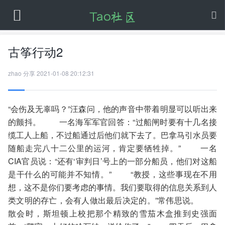
古筝行动2
zhao
分享
2021-01-08 20:12:31
“会伤及无辜吗？”汪森问，他的声音中带着明显可以听出来
的颤抖。 一名海军军官回答：“过船闸时要有十几名接
缆工人上船，不过船通过后他们就下去了。巴拿马引水员要
随船走完八十二公里的运河，肯定要牺牲掉。” 一名
CIA官员说：“还有‘审判日’号上的一部分船员，他们对这船
是干什么的可能并不知情。” “教授，这些事现在不用
想，这不是你们要考虑的事情。我们要取得的信息关系到人
类文明的存亡，会有人做出最后决定的。”常伟思说。
散会时，斯坦顿上校把那个精致的雪茄木盒推到史强面