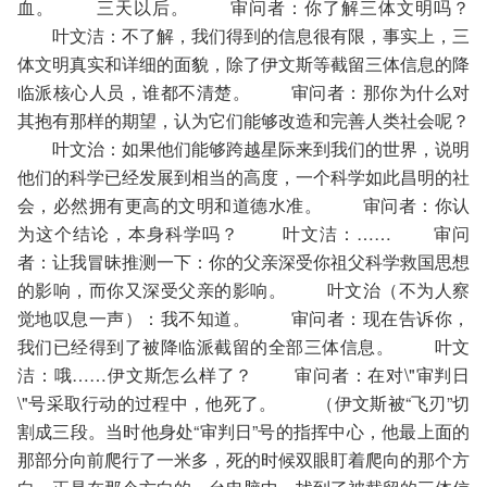
血。 三天以后。 审问者：你了解三体文明吗？
叶文洁：不了解，我们得到的信息很有限，事实上，三
体文明真实和详细的面貌，除了伊文斯等截留三体信息的降
临派核心人员，谁都不清楚。 审问者：那你为什么对
其抱有那样的期望，认为它们能够改造和完善人类社会呢？
叶文治：如果他们能够跨越星际来到我们的世界，说明
他们的科学已经发展到相当的高度，一个科学如此昌明的社
会，必然拥有更高的文明和道德水准。 审问者：你认
为这个结论，本身科学吗？ 叶文洁：…… 审问
者：让我冒昧推测一下：你的父亲深受你祖父科学救国思想
的影响，而你又深受父亲的影响。 叶文治（不为人察
觉地叹息一声）：我不知道。 审问者：现在告诉你，
我们已经得到了被降临派截留的全部三体信息。 叶文
洁：哦……伊文斯怎么样了？ 审问者：在对\"审判日
\"号采取行动的过程中，他死了。 （伊文斯被“飞刃”切
割成三段。当时他身处“审判日”号的指挥中心，他最上面的
那部分向前爬行了一米多，死的时候双眼盯着爬向的那个方