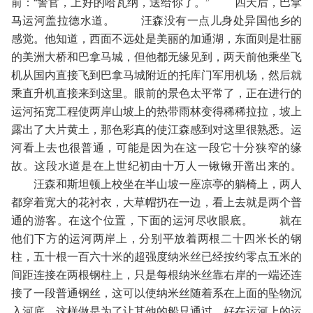
前：“警官，上好的哈瓦纳，送给你了。” 四天后，巴拿
马运河盖拉德水道。 汪森没有一点儿身处异国他乡的
感觉。他知道，西面不远处是美丽的加通湖，东面则是壮丽
的美洲大桥和巴拿马城，但他都无缘见到，两天前他乘坐飞
机从国内直接飞到巴拿马城附近的托库门军用机场，然后就
乘直升机直接来到这里。眼前的景色太平常了，正在进行的
运河拓宽工程使两岸山坡上的热带雨林变得稀稀拉拉，坡上
露出了大片黄土，那色彩真的使江森感到对这里很熟悉。运
河看上去也很普通，可能是因为在这一段它十分狭窄的缘
故。这段水道是在上世纪初由十万人一锹锹开凿出来的。
汪森和斯坦顿上校坐在半山坡一座凉亭的躺椅上，两人
都穿着宽大的花衬衣，大草帽扔在一边，看上去就是两个普
通的游客。在这个位置，下面的运河尽收眼底。 就在
他们下方的运河两岸上，分别平放着两根二十四米长的钢
柱，五十根一百六十米的超强度纳米丝已经按约零点五米的
间距连接在两根钢柱上，只是每根纳米丝靠右岸的一端还连
接了一段普通钢丝，这可以使纳米丝随着系在上面的坠物沉
入河底，这样做是为了让其他的船只通过。好在运河上的运