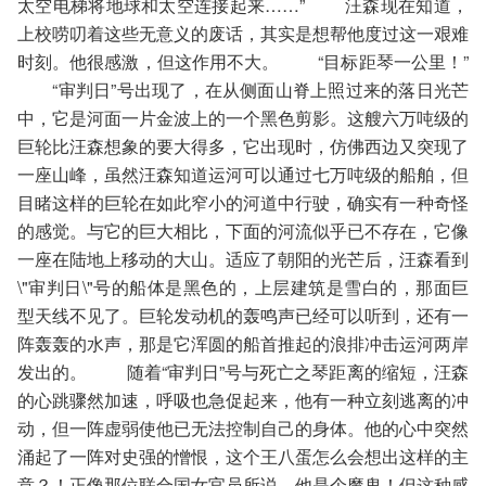
太空电梯将地球和太空连接起来……” 汪森现在知道，
上校唠叨着这些无意义的废话，其实是想帮他度过这一艰难
时刻。他很感激，但这作用不大。 “目标距琴一公里！”
“审判日”号出现了，在从侧面山脊上照过来的落日光芒
中，它是河面一片金波上的一个黑色剪影。这艘六万吨级的
巨轮比汪森想象的要大得多，它出现时，仿佛西边又突现了
一座山峰，虽然汪森知道运河可以通过七万吨级的船舶，但
目睹这样的巨轮在如此窄小的河道中行驶，确实有一种奇怪
的感觉。与它的巨大相比，下面的河流似乎已不存在，它像
一座在陆地上移动的大山。适应了朝阳的光芒后，汪森看到
\"审判日\"号的船体是黑色的，上层建筑是雪白的，那面巨
型天线不见了。巨轮发动机的轰鸣声已经可以听到，还有一
阵轰轰的水声，那是它浑圆的船首推起的浪排冲击运河两岸
发出的。 随着“审判日”号与死亡之琴距离的缩短，汪森
的心跳骤然加速，呼吸也急促起来，他有一种立刻逃离的冲
动，但一阵虚弱使他已无法控制自己的身体。他的心中突然
涌起了一阵对史强的憎恨，这个王八蛋怎么会想出这样的主
意？！正像那位联合国女官员所说，他是个魔鬼！但这种感