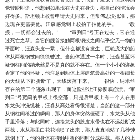
觉转瞬即逝，他想到如果现在大史在身边，那自己的情况会
好得多。斯坦顿上校曾申请大史同来，但常伟思没批准，那
边现在更需要他。汪森感觉到上校拍了拍他的手。 “教
授，一切都会过去的。” “审判日”号正在过去，它在通
过死亡之琴。当它的舰首接触两根钢技之间似乎空无一物的
平面时，汪森头皮一紧，但什么都没有发生，巨轮庞大的船
体从两根钢技间徐徐驶过。当船体通过一半时，汪淼甚至怀
疑钢柱间的纳米丝是不是真的就不存在。但一个小小的迹象
否定了他的怀疑，他注意到船体上层建筑最高处的一根细长
的天线从下部折断了，天线滚落下来。 很快，纳米丝
存在的第二个迹象出现了，而这险些让汪淼彻底崩溃。“审
判日”号宽阔的甲板上很空荡，只是后甲板上有一个人在用
水龙头冲洗缆桩，汪淼从高处看得很清楚，当船的这一部分
从钢柱间移过的瞬间，那人的身体突然僵硬了，水龙头从他
手里滑落；与此同时，连接龙头的胶皮水带也在不远处断成
两截，水从那里白花花地喷了出来，那人直直地站了几秒钟
就倒下了，他的身体在接触甲板的同时分成两截。那人的上