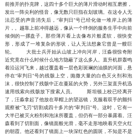
前推开的扑克牌，这四十多个巨大的薄片滑动时相互磨擦，
发出一阵尖利的怪音，像无数只巨指在划玻璃。在这令人无
法忍受的声音消失后，“审判日”号已经化做一堆岸上的薄
片，。越靠上前冲得越远，像从一个绊倒的服务生手中向前
倾倒的一摞盘子。那些薄片看上去像布片般柔软，很快变
形，形成了一堆复杂的形状，让人无法想象它曾是一艘巨
轮。 大批士兵开始从山坡上冲向河岸，汪淼很惊奇附
近究竟在什么时候什么地方隐蔽了这么多人。直升机群轰鸣
着沿运河飞来，越过覆盖着一层色彩斑斓的油膜的河面，悬
停在“审判日”号的残骸上空，抛撒大量的白色灭火剂和泡
沫，很快控制了残骸中正在蔓延的火势，另外三架直升机迅
速用线索向残骸放下搜索人员。 斯坦顿上校已经离开
了，汪淼拿起了他放在草帽上的望远镜，克服着双手的颤抖
观察被“飞刃”切割成四十多片的“审判日”号。这时，它有一
大半已被灭火粉剂和泡沫所覆盖，但仍有一部分暴露着。汪
森看到了切割面，像镜面般光滑，毫不走形地映着天空火红
的朝霞。他还看到了镜面上一块深红色的圆斑，不知是不是