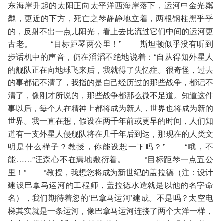
东海岸升起的太阳正向太平洋西海岸落下，运河中金光粼
粼，更近的下方，死亡之琴静静地立着，两根钢柱黑乎乎
的，反射不出一点儿阳光，看上去比流过它们中间的运河更
古老。 “目标距琴两公里！” 斯坦顿似乎没有听到
步话机中的声音，仍在滔滔不绝地说着：“自从得知外星人
的舰队正在向地球飞来后，我就得了失忆症。很奇怪，过去
的事都记不清了，我指的是自己经历过的那些战争，都记不
清了，像刚才所说的，那些战争都那么微不足道。知道这件
事以后，每个人在精神上都将成为新人，世界也将成为新的
世界。我一直在想，假设在两千年前或更早的时间，人们知
道有一支外星人侵舰队将在几千年后到达，那现在的人类文
明是什么样子？教授，你能设想一下吗？” “哦，不
能……”汪森心不在焉地敷衍着。 “目标距琴一点五公
里！” “教授，我想您将成为新世纪的盖拉德（注：设计
建设巴拿马运河的工程师，盖拉德水造就是以他的名字命
名），我们期待着您的‘巴拿马运河’建成。不是吗？太空电
梯其实就是一条运河，像巴拿马运河连接了两个大洋一样，