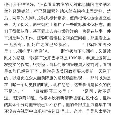
他们会干得很好。”汪森看着右岸的人利索地抽回连接纳米
丝的普通钢丝，把已经绷紧的纳米丝在钢柱上固定好。然
后，两岸的人同时拉动几根长钢索，使两根钢柱缓缓竖立起
来。为了伪装，两根钢柱上都挂了一些航标和水位标志。他
们干得很从容，甚至看上去有些懒洋洋的，像是在从事一件
平淡乏味的工作。汪淼盯着钢柱之间的空间看，那里看上去
一无所有，但死亡之琴已经就位。 “目标距琴四公
里！”步话机里的声音说。 斯坦顿放下步话机，又继续
刚才的话题：“我第二次来巴拿马是1999年，参加过运河主
权交接的仪式，很奇怪，当我们来到管理局大楼前时，看到
星条旗已经降下了，据说是应美国政府要求提前一天降下
的，以避免在众人面前降旗的尴尬场面出现……那时以为是
在目睹一个历史性的时刻，现在想想，这些事情是多么的微
不足道。” “目标距琴三公里！” “是啊，微不足
道。”汪淼附和道。他根本没有听清斯坦顿在说什么，世界
的其余部分对他来说已经不存在，他的全部注意力都集中到
还没有在视野中出现的“审判日”号上。这时，早晨从太平洋