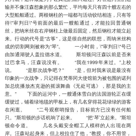
输并不像汪森想象的那么繁忙，平均每天只有四十艘左右的
大型船舶通过。两根钢柱的一端都与活动铰结相连，只有等
待\"审判日\"号前面的最后一艘船通过，才能拉回普通钢
丝，把纳米丝在右岸钢柱上做最后固定，然后钢柱才能立起
来。行动的代号是“古筝”，这是很自然的联想，而纳米丝构
成的切割网则被称为“琴”。 一小时前，\"审判日\"号已
由加通湖驶人盖拉德水道。 斯坦顿问汪森以前是否来
过巴拿马，汪森说没有。 “我在1999年来过。”上校
说。 “是那次战争吧？” “是，但对我来说是最没有
印象的一次战争，只记得在梵蒂冈大使馆前为被包围的诺列
加总统播放杰克逊的摇滚舞曲《无处可逃》，那是我的主
意。” 下面的运河中，一艘通体雪白的法国游轮正在缓
缓驶过，铺着绿地毯的甲板上，有几名穿得花花绿绿的游客
在闲逛。 “二号观察哨报告，目标前方已没有任何船
只。”斯坦顿的步话机响了起来。 “把‘琴’立起来。”斯坦
顿命令道。 几名头戴安全帽工人模样的人出现在两
岸。汪森站起身来，但上校拉住了他，“教授，你不用管，