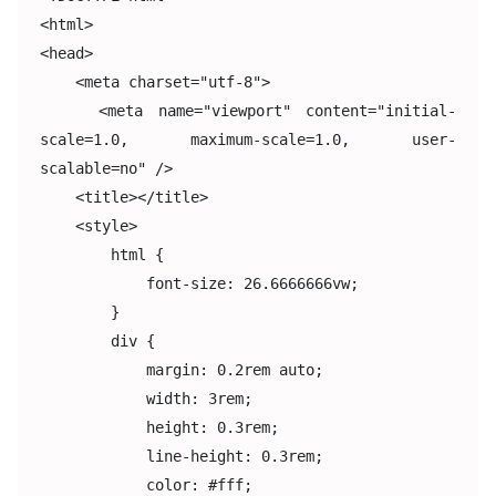
<html>

<head>

    <meta charset="utf-8">

    <meta name="viewport" content="initial-
scale=1.0, maximum-scale=1.0, user-
scalable=no" />

    <title></title>

    <style>

        html {

            font-size: 26.6666666vw;

        }

        div {

            margin: 0.2rem auto;

            width: 3rem;

            height: 0.3rem;

            line-height: 0.3rem;

            color: #fff;
