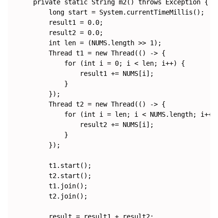
    private static String m2() throws Exception {

        long start = System.currentTimeMillis();

        result1 = 0.0;

        result2 = 0.0;

        int len = (NUMS.length >> 1);

        Thread t1 = new Thread(() -> {

            for (int i = 0; i < len; i++) {

                result1 += NUMS[i];

            }

        });

        Thread t2 = new Thread(() -> {

            for (int i = len; i < NUMS.length; i++) 
                result2 += NUMS[i];

            }

        });

        t1.start();

        t2.start();

        t1.join();

        t2.join();

        result = result1 + result2;
