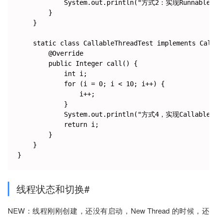
            System.out.println("方式2：实现Runnabl
        }

    }

    static class CallableThreadTest implements Calla
        @Override

        public Integer call() {

            int i;

            for (i = 0; i < 10; i++) {

                i++;

            }

            System.out.println("方式4，实现Cal
            return i;

        }

    }

线程状态和切换#
NEW：线程刚刚创建，还没有启动，New Thread 的时候，还