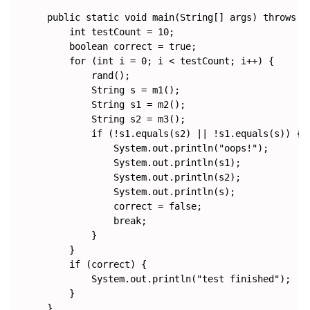
    public static void main(String[] args) throws Ex
        int testCount = 10;

        boolean correct = true;

        for (int i = 0; i < testCount; i++) {

            rand();

            String s = m1();

            String s1 = m2();

            String s2 = m3();

            if (!s1.equals(s2) || !s1.equals(s)) {

                System.out.println("oops!");

                System.out.println(s1);

                System.out.println(s2);

                System.out.println(s);

                correct = false;

                break;

            }

        }

        if (correct) {

            System.out.println("test finished");

        }

    }
