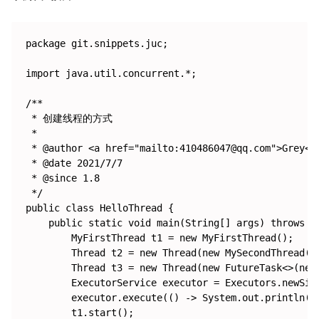
package git.snippets.juc;

import java.util.concurrent.*;

/**

 * 创建线程的方式

 *

 * @author <a href="mailto:410486047@qq.com">Grey</a
 * @date 2021/7/7

 * @since 1.8

 */

public class HelloThread {

    public static void main(String[] args) throws Ex
        MyFirstThread t1 = new MyFirstThread();

        Thread t2 = new Thread(new MySecondThread())
        Thread t3 = new Thread(new FutureTask<>(new 
        ExecutorService executor = Executors.newSing
        executor.execute(() -> System.out.pri
        t1.start();
