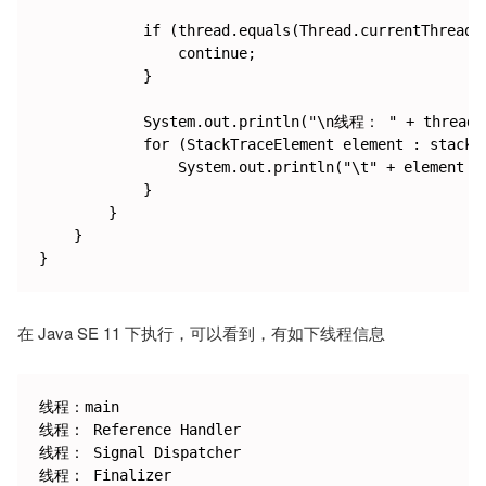
            if (thread.equals(Thread.currentThread()
                continue;

            }

            System.out.println("\n线程： " + thread.g
            for (StackTraceElement element : stackTr
                System.out.println("\t" + element + 
            }

        }

    }

在 Java SE 11 下执行，可以看到，有如下线程信息
线程：main

线程： Reference Handler

线程： Signal Dispatcher

线程： Finalizer
