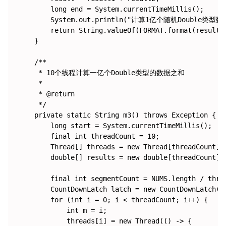
        long end = System.currentTimeMillis();

        System.out.println("计算1亿个随机Double类型数据之
        return String.valueOf(FORMAT.format(result))
    }

    /**

     * 10个线程计算一亿个Double类型的数据之和

     *

     * @return

     */

    private static String m3() throws Exception {

        long start = System.currentTimeMillis();

        final int threadCount = 10;

        Thread[] threads = new Thread[threadCount];

        double[] results = new double[threadCount];

        final int segmentCount = NUMS.length / threa
        CountDownLatch latch = new CountDownLatch(th
        for (int i = 0; i < threadCount; i++) {

            int m = i;

            threads[i] = new Thread(() -> {
