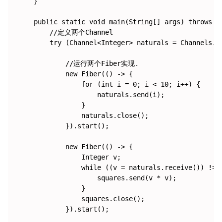
    }

    public static void main(String[] args) throws E
        //定义两个Channel

        try (Channel<Integer> naturals = Channels.n
            //运行两个Fiber实现.

            new Fiber(() -> {

                for (int i = 0; i < 10; i++) {

                    naturals.send(i);

                }

                naturals.close();

            }).start();

            new Fiber(() -> {

                Integer v;

                while ((v = naturals.receive()) != n
                    squares.send(v * v);

                }

                squares.close();

            }).start();
