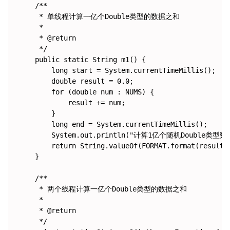
    /**

     * 单线程计算一亿个Double类型的数据之和

     *

     * @return

     */

    public static String m1() {

        long start = System.currentTimeMillis();

        double result = 0.0;

        for (double num : NUMS) {

            result += num;

        }

        long end = System.currentTimeMillis();

        System.out.println("计算1亿个随机Double类型数据之
        return String.valueOf(FORMAT.format(result))
    }

    /**

     * 两个线程计算一亿个Double类型的数据之和

     *

     * @return

     */
