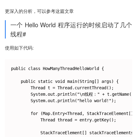
更深入的分析，可以参考这篇文章
一个 Hello World 程序运行的时候启动了几个
线程#
使用如下代码:
public class HowManyThreadHelloWorld {

    public static void main(String[] args) {

        Thread t = Thread.currentThread();

        System.out.println("\n线程：" + t.getName() +
        System.out.println("hello world!");

        for (Map.Entry<Thread, StackTraceElement[]> 
            Thread thread = entry.getKey();

            StackTraceElement[] stackTraceElements =