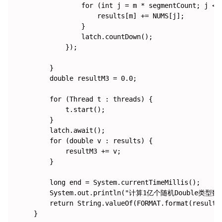
                for (int j = m * segmentCount; j < (
                    results[m] += NUMS[j];

                }

                latch.countDown();

            });

        }

        double resultM3 = 0.0;

        for (Thread t : threads) {

            t.start();

        }

        latch.await();

        for (double v : results) {

            resultM3 += v;

        }

        long end = System.currentTimeMillis();

        System.out.println("计算1亿个随机Double类型数据之
        return String.valueOf(FORMAT.format(resultM3
    }
