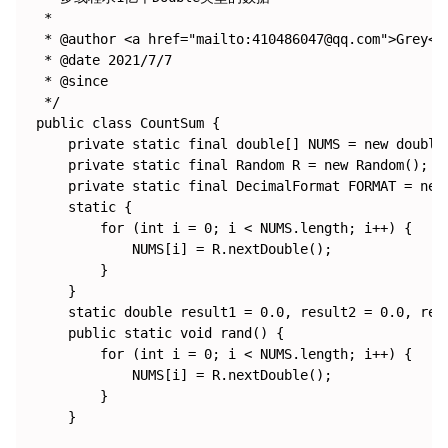
 *

 * @author <a href="mailto:410486047@qq.com">Grey</a
 * @date 2021/7/7

 * @since

 */

public class CountSum {

    private static final double[] NUMS = new double[
    private static final Random R = new Random();

    private static final DecimalFormat FORMAT = new 
    static {

        for (int i = 0; i < NUMS.length; i++) {

            NUMS[i] = R.nextDouble();

        }

    }

    static double result1 = 0.0, result2 = 0.0, resu
    public static void rand() {

        for (int i = 0; i < NUMS.length; i++) {

            NUMS[i] = R.nextDouble();

        }

    }
