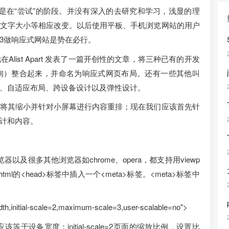
一直是在“尝试”的阶段。并没有深入的去研究和学习，浅显的理
文字大小等相应改变。以后使用平板、手机浏览网站的用户
ss3做响应式网站是势在必行。
ist Apart 发表了一篇开创性的文章，将三种已有的开发
询）整合起来，并命名为响应式网页布局。还有一些其他叫
、自适应布局、跨设备设计以及弹性设计。
将其缩小并针对小屏幕进行内容重排；现在我们应该首先针
计和内容。
浏览器以及很多其他浏览器如chrome、opera，都支持用viewp
ml的<head>标签中插入一个<meta>标签。<meta>标签中
th,initial-scale=2,maximum-scale=3,user-scalable=no">
度应该等于设备宽度；initial-scale=2页面的缩放比例，设置比