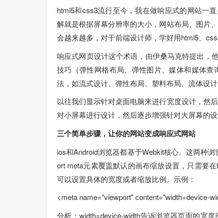
html5和css3流行至今，我在做响应式的网站
解就是根据屏幕分辨率的大小，网站布局、图片、
会越来越多，对于前端设计师，学好用html5、c
响应式网页设计这个术语，由伊桑马克特提出，他在Al
技巧（弹性网格布局、弹性图片、媒体和媒体查
法，如流式设计、弹性布局、塑料布局、流体设计
以往我们显示针对桌面电脑来进行宽度设计，然后
对小屏幕进行设计，然后逐步增强针对大屏幕的设
三个简单步骤，让你的网站变成响应式网站
ios和Android浏览器都基于Webkit核心。这两种
ort meta元素覆盖默认的画布缩放设置，只需要在ht
可以设置具体的宽度或者缩放比例。示例：
<meta name="viewport" content="width=device-wid
分析：width=device-width告诉浏览器页面的宽