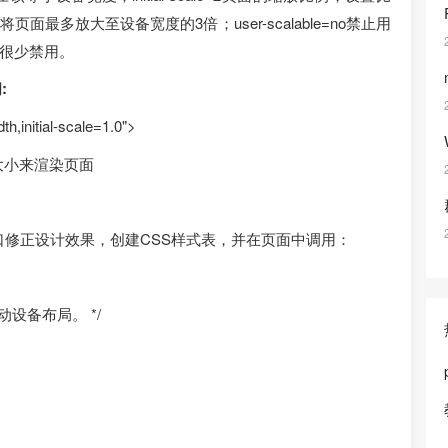
户将页面最多放大至设备宽度的3倍；user-scalable=no禁止用
很少禁用。
:
h,initial-scale=1.0">
大小来渲染页面
不同视口修正设计效果，创建CSS样式表，并在页面中调用：
移动设备布局。 */