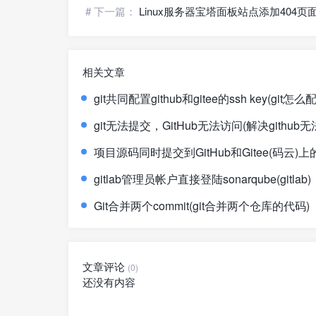
# 下一篇：
Linux服务器宝塔面板站点添加404页面
相关文章
git共同配置github和gitee的ssh key(git
git无法提交，GitHub无法访问(解决github
项目源码同时提交到GitHub和Gitee(码云
gitlab管理员帐户直接登陆sonarqube(gitlab)
Git合并两个commit(git合并两个仓库的代码)
文章评论
(0)
还没有内容