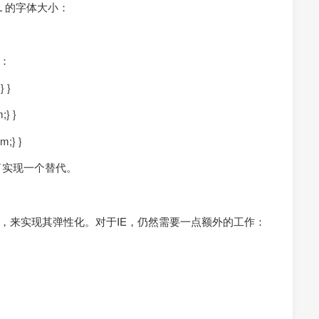
ML 的字体大小：
：
} }
;} }
m;} }
了实现一个替代。
ht:auto，来实现其弹性化。对于IE，仍然需要一点额外的工作：