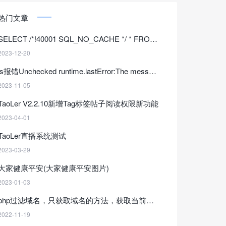
热门文章
SELECT /*!40001 SQL_NO_CACHE */ * FROM的答案
2023-12-20
js报错Unchecked runtime.lastError:The message port
2023-11-05
TaoLer V2.2.10新增Tag标签帖子阅读权限新功能
2023-04-01
TaoLer直播系统测试
2023-03-29
大家健康平安(大家健康平安图片)
2023-01-03
php过滤域名，只获取域名的方法，获取当前不带协议的域名(parse_url()函数域名过滤)
2022-11-19