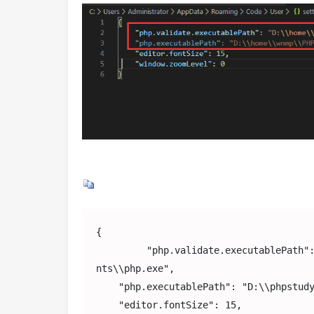
{

    "php.validate.executablePath": "D:\\phpstudy\\PHPTutorial\\php\\php-7.0.12-
nts\\php.exe",

    "php.executablePath": "D:\\phpstudy\\PHPTutorial\\php\\php-7.0.12-nts\\php.exe",

    "editor.fontSize": 15,
