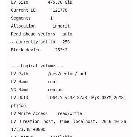
LV Size        475.70 GiB

Current LE       121778

Segments        1

Allocation       inherit

Read ahead sectors   auto

- currently set to   256

Block device      253:2

--- Logical volume ---

LV Path        /dev/centos/root

LV Name        root

VG Name        centos

LV UUID        lD64zY-yc3Z-SZaB-dAjK-03YM-2gM8-
pfj4oo

LV Write Access    read/write

LV Creation host, time localhost, 2016-10-26 
17:23:48 +0800
