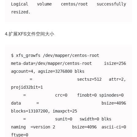
Logical volume centos/root successfully 
resized.
4.扩展XFS文件空间大小
$ xfs_growfs /dev/mapper/centos-root

meta-data=/dev/mapper/centos-root isize=256  
agcount=4, agsize=3276800 blks

     =            sectsz=512  attr=2, 
projid32bit=1

     =            crc=0    finobt=0 spinodes=0

data   =            bsize=4096  
blocks=13107200, imaxpct=25

     =            sunit=0   swidth=0 blks

naming  =version 2       bsize=4096  ascii-ci=0 
ftype=0
