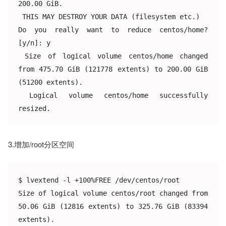
200.00 GiB.

 THIS MAY DESTROY YOUR DATA (filesystem etc.)

Do you really want to reduce centos/home? 
[y/n]: y

 Size of logical volume centos/home changed 
from 475.70 GiB (121778 extents) to 200.00 GiB 
(51200 extents).

 Logical volume centos/home successfully 
resized.
3.增加/root分区空间
$ lvextend -l +100%FREE /dev/centos/root

Size of logical volume centos/root changed from 
50.06 GiB (12816 extents) to 325.76 GiB (83394 
extents).
