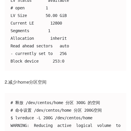
LV Status       available

# open         1

LV Size        50.00 GiB

Current LE       12800

Segments        1

Allocation       inherit

Read ahead sectors   auto

- currently set to   256

2.减少/home分区空间
# 释放 /dev/centos/home 分区 300G 的空间

# 命令设置 /dev/centos/home 分区 200G空间

$ lvreduce -L 200G /dev/centos/home

WARNING: Reducing active logical volume to 