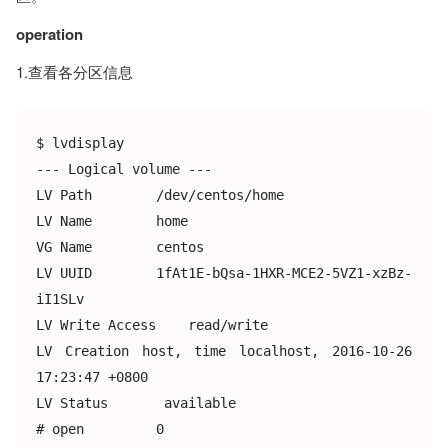
operation
1.查看各分区信息
$ lvdisplay

--- Logical volume ---

LV Path        /dev/centos/home

LV Name        home

VG Name        centos

LV UUID        1fAt1E-bQsa-1HXR-MCE2-5VZ1-xzBz-
iI1SLv

LV Write Access    read/write

LV Creation host, time localhost, 2016-10-26 
17:23:47 +0800

LV Status       available

# open         0
