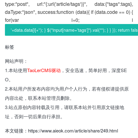
type:"post", url:"{:url('article/tags')}", data:{"tags":tags},
daType:"json", success:function (data){ if (data.code == 0) {
for(var i=0; i
'+data.data[i]+''); } $("input[name='tags']").val(""); } } }); return fals
标签
网站声明：
1.本站使用
TaoLerCMS驱动
，安全迅速，简单好用，深度SE
O。
2.本站用户所发布内容均为用户个人行为，若有侵权请提供原
内容出处，联系本站管理员删除。
3.站点原创内容转载及引用，请联系本站并引用原文链接地
址，否则一切后果自行承担。
本文链接：
https://www.aieok.com/article/share/249.html