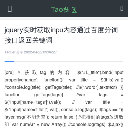
jquery实时获取inpu内容通过百度分词
接口返回关键词
TaoLer
分享
2022-04-22 09:06:27
[pre] // 获取tag的内容 $("#L_title").bind('input
propertychange', function(){ var title = $(this).val()
//console.log(title); getTags(title); //$(".word").text(text) })
function getTags(tags){ //var tags =
$("input[name='tags']").val(); // var title =
$("input[name='title']").val(); console.log(tags); if(tags == ''){
layer.msg('不能为空'); return false; } //把得到的tags放进数
组 var numArr = new Array(); //console.log(tags); $.ajax({