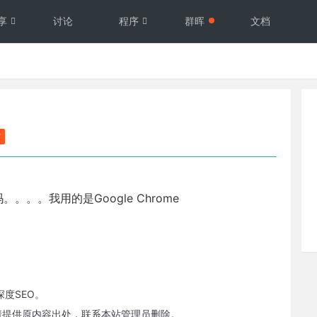
享
讨论
程序
群晖
文档
结
。。我用的是Google Chrome
度SEO。
请提供原内容出处，联系本站管理员删除。