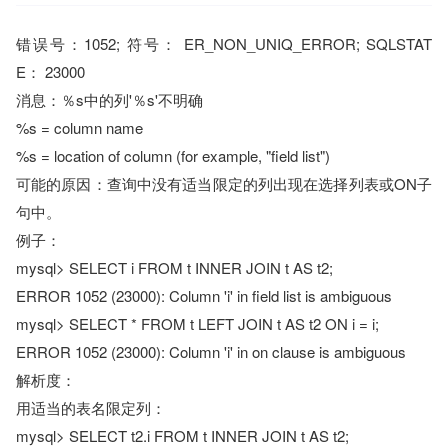
错误号：1052; 符号： ER_NON_UNIQ_ERROR; SQLSTAT
E： 23000
消息：％s中的列'％s'不明确
%s = column name
%s = location of column (for example, "field list")
可能的原因：查询中没有适当限定的列出现在选择列表或ON子
句中。
例子：
mysql> SELECT i FROM t INNER JOIN t AS t2;
ERROR 1052 (23000): Column 'i' in field list is ambiguous
mysql> SELECT * FROM t LEFT JOIN t AS t2 ON i = i;
ERROR 1052 (23000): Column 'i' in on clause is ambiguous
解析度：
用适当的表名限定列：
mysql> SELECT t2.i FROM t INNER JOIN t AS t2;